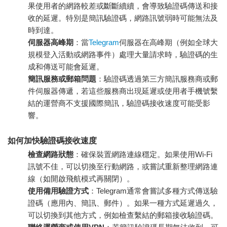
果使用者的網路較差或斷斷續續，會導致驗證碼傳送和接
收的延遲。特別是簡訊驗證碼，網路訊號弱時可能無法及
時到達。
伺服器高峰期
：當
Telegram
伺服器在高峰期（例如全球大
規模登入活動或網路事件）處理大量請求時，驗證碼的生
成和傳送可能會延遲。
簡訊服務或郵箱問題
：驗證碼透過第三方簡訊服務商或郵
件伺服器傳遞，若這些服務商出現延遲或使用者手機號繫
結的運營商不支援國際簡訊，驗證碼接收速度可能受影
響。
如何加快驗證碼接收速度
檢查網路狀態
：確保裝置網路連線穩定。如果使用Wi-Fi
訊號不佳，可以切換至行動網路，或嘗試重新整理網路連
線（如開啟飛航模式再關閉）。
使用備用驗證方式
：Telegram通常會嘗試多種方式傳送驗
證碼（應用內、簡訊、郵件）。如果一種方式延遲過久，
可以切換到其他方式，例如檢查繫結的郵箱接收驗證碼。