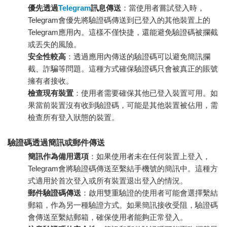
優先透過
Telegram
訊息傳送
：當使用者嘗試登入時，
Telegram會優先將驗證碼傳送到已登入的其他裝置上的
Telegram應用內。這樣不僅快捷，還能避免驗證碼被攔截
或丟失的風險。
安全性較高
：透過應用內傳送的驗證碼可以避免簡訊攔
截、詐騙等問題。這種方式確保驗證碼只會被真正的賬號
擁有者接收。
檢查現有裝置
：使用者需要確保其他已登入裝置可用。如
果當前裝置沒有收到驗證碼，可能是其他裝置被佔用，需
檢查所有登入狀態的裝置。
驗證碼透過簡訊或郵件傳送
簡訊作為備用選項
：如果使用者未在任何裝置上登入，
Telegram會將驗證碼傳送至繫結手機號的簡訊中。這種方
式適用於首次登入或所有裝置退出登入的情況。
郵件驗證碼傳送
：啟用雙重驗證的使用者可能會選擇繫結
郵箱，作為另一種驗證方式。如果簡訊接收受阻，驗證碼
會傳送至繫結郵箱，確保使用者能夠正常登入。