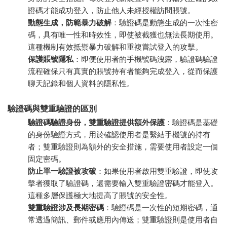
證碼才能成功登入，防止他人未經授權訪問賬號。
動態生成，防範暴力破解
：驗證碼是動態生成的一次性密
碼，具有唯一性和時效性，即使被截獲也無法長期使用。
這種機制有效抵禦暴力破解和重複嘗試登入的攻擊。
保護賬號隱私
：即便使用者的手機號碼洩露，驗證碼驗證
流程確保只有真實的賬號持有者能夠完成登入，從而保護
聊天記錄和個人資料的隱私性。
驗證碼與雙重驗證的區別
驗證碼驗證身份，雙重驗證提供額外保護
：驗證碼是基礎
的身份驗證方式，用於確認使用者是繫結手機號的持有
者；雙重驗證則為額外的安全措施，需要使用者設定一個
固定密碼。
防止單一驗證被攻破
：如果使用者啟用雙重驗證，即使攻
擊者獲取了驗證碼，還需要輸入雙重驗證密碼才能登入。
這種多層保護極大地提高了賬號的安全性。
雙重驗證涉及長期密碼
：驗證碼是一次性的短期密碼，通
常透過簡訊、郵件或應用內傳送；雙重驗證則是使用者自