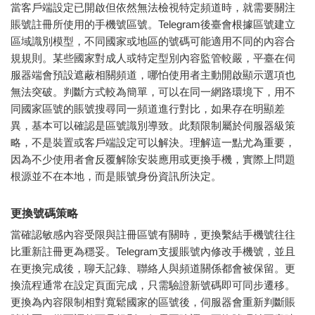
當客戶端設定已開啟但依然無法檢視特定頻道時，就需要關注
賬號註冊所使用的手機號區號。Telegram後臺會根據區號建立
區域識別模型，不同國家或地區的號碼可能適用不同的內容合
規規則。某些國家對成人或特定型別內容監管較嚴，平臺在伺
服器端會預設遮蔽相關頻道，哪怕使用者主動開啟顯示選項也
無法突破。判斷方式較為簡單，可以在同一網路環境下，用不
同國家區號的賬號搜尋同一頻道進行對比，如果存在明顯差
異，基本可以確認是區號識別導致。此類限制屬於伺服器級策
略，不是裝置或客戶端設定可以解決。理解這一點尤為重要，
因為不少使用者會反覆解除安裝應用或更換手機，實際上問題
根源並不在本地，而是賬號身份資訊所決定。
更換號碼策略
當確認敏感內容受限與註冊區號有關時，更換繫結手機號往往
比重新註冊更為穩妥。Telegram支援賬號內修改手機號，並且
在更換完成後，聊天記錄、聯絡人與頻道關係都會被保留。更
換流程通常在設定頁面完成，只需驗證新號碼即可同步遷移。
更換為內容限制相對寬鬆國家的區號後，伺服器會重新判斷賬