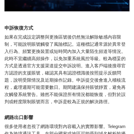
申訴恢復方式
如果在完成設定調整與更換區號後仍然無法解除敏感內容限
制，可能說明賬號觸發了風險標記。這種標記通常源於異常登
入行為、頻繁更換裝置或短時間內加入大量陌生頻道等情況。
此時不宜繼續高頻操作，以免加重系統風控等級。較為穩妥的
方式是透過官方支援渠道提交申訴說明。進入客戶端後搜尋官
方認證的支援賬號，確認其具有認證標識後按照提示反饋問
題，說明受限情況及近期操作記錄。申訴提交後會進入稽核流
程，處理週期可能需要數日。期間建議保持賬號靜置，避免再
次觸發系統警告。雖然不能保證所有情況都能恢復，但對於誤
判或輕度限制賬號而言，申訴是較為正規的解決路徑。
網路出口影響
很多使用者忽視了網路環境對內容載入的實際影響。Telegram
作為跨境通訊工具，在部分國家或地區可能受到域名解析幹擾