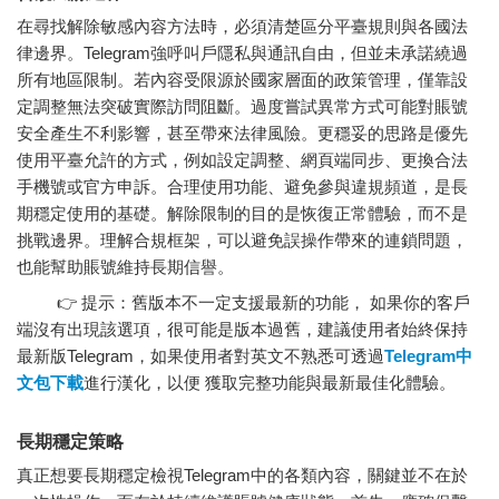
在尋找解除敏感內容方法時，必須清楚區分平臺規則與各國法
律邊界。Telegram強呼叫戶隱私與通訊自由，但並未承諾繞過
所有地區限制。若內容受限源於國家層面的政策管理，僅靠設
定調整無法突破實際訪問阻斷。過度嘗試異常方式可能對賬號
安全產生不利影響，甚至帶來法律風險。更穩妥的思路是優先
使用平臺允許的方式，例如設定調整、網頁端同步、更換合法
手機號或官方申訴。合理使用功能、避免參與違規頻道，是長
期穩定使用的基礎。解除限制的目的是恢復正常體驗，而不是
挑戰邊界。理解合規框架，可以避免誤操作帶來的連鎖問題，
也能幫助賬號維持長期信譽。
👉 提示：舊版本不一定支援最新的功能， 如果你的客戶
端沒有出現該選項，很可能是版本過舊，建議使用者始終保持
最新版Telegram，如果使用者對英文不熟悉可透過
Telegram中
文包下載
進行漢化，以便 獲取完整功能與最新最佳化體驗。
長期穩定策略
真正想要長期穩定檢視Telegram中的各類內容，關鍵並不在於