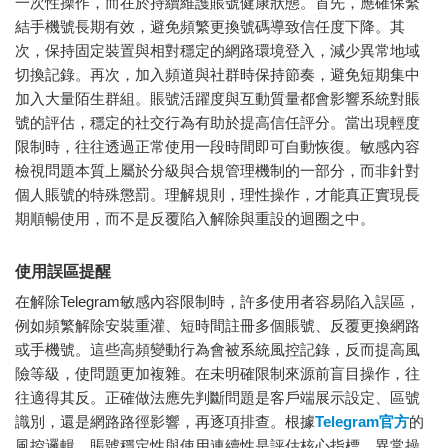
一次性操作，而在於持續維護賬號健康狀態。首先，應確保繫
結手機號長期有效，避免頻繁更換號碼導致信任度下降。其
次，保持固定裝置與相對穩定的網路環境登入，減少異常地域
切換記錄。再次，加入頻道與社群時保持節奏，避免短期集中
加入大量陌生群組。賬號活躍度與互動質量都會影響系統對賬
號的評估，穩定的社交行為有助於提高信任評分。當出現輕度
限制時，往往透過正常使用一段時間即可自動恢復。敏感內容
檢視問題本質上屬於分級與合規管理機制的一部分，而非針對
個人賬號的特殊懲罰。理解規則，理性操作，才能真正實現長
期順暢使用，而不是反覆陷入解除與重設的迴圈之中。
使用誤區提醒
在解除Telegram敏感內容限制時，許多使用者容易陷入誤區，
例如頻繁解除安裝重灌、短時間註冊多個賬號、反覆更換網路
或手機號。這些高頻變動行為會被系統風控記錄，反而提高風
險等級，使問題更加複雜。在未明確限制來源前盲目操作，往
往適得其反。正確做法應先判斷問題是客戶端展示設定、區號
識別，還是網路路徑影響，再逐項排查。根據
Telegram官方
的
風控邏輯，賬號穩定性與使用連續性是評估核心指標，異常操