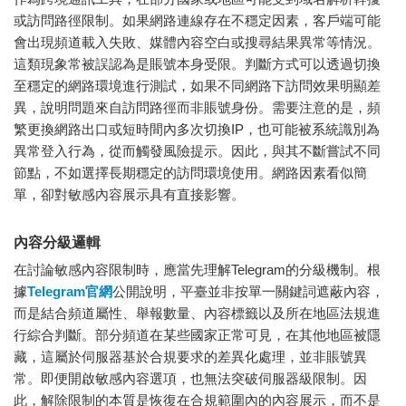
或訪問路徑限制。如果網路連線存在不穩定因素，客戶端可能
會出現頻道載入失敗、媒體內容空白或搜尋結果異常等情況。
這類現象常被誤認為是賬號本身受限。判斷方式可以透過切換
至穩定的網路環境進行測試，如果不同網路下訪問效果明顯差
異，說明問題來自訪問路徑而非賬號身份。需要注意的是，頻
繁更換網路出口或短時間內多次切換IP，也可能被系統識別為
異常登入行為，從而觸發風險提示。因此，與其不斷嘗試不同
節點，不如選擇長期穩定的訪問環境使用。網路因素看似簡
單，卻對敏感內容展示具有直接影響。
內容分級邏輯
在討論敏感內容限制時，應當先理解Telegram的分級機制。根
據
Telegram官網
公開說明，平臺並非按單一關鍵詞遮蔽內容，
而是結合頻道屬性、舉報數量、內容標籤以及所在地區法規進
行綜合判斷。部分頻道在某些國家正常可見，在其他地區被隱
藏，這屬於伺服器基於合規要求的差異化處理，並非賬號異
常。即便開啟敏感內容選項，也無法突破伺服器級限制。因
此，解除限制的本質是恢復在合規範圍內的內容展示，而不是