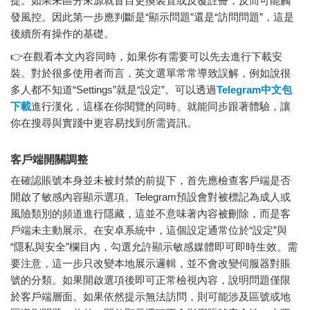
提。如果未區分來源就盲目更換裝置或反覆註冊，反而可能觸
發風控。因此第一步應判斷是“顯示問題”還是“訪問問題”，這是
後續所有操作的基礎。
👉在觀看本文內容同時，如果你有需要可以先去進行下載安
裝。對於很多使用者而言，英文選單常常導致誤解，例如說很
多人都不知道“Settings”就是“設定”。可以透過
Telegram中文包
下載
進行漢化，這樣在你閱覽的同時、就能同步跟著體驗，讓
你在搜尋與實踐中更容易找到所需資訊。
客戶端開關調整
在確認賬號本身並未被封禁的前提下，首先應檢查客戶端是否
開啟了敏感內容顯示選項。Telegram預設會對被標記為成人或
風險類別的頻道進行隱藏，這並不意味著內容被刪除，而是客
戶端未主動展示。在安卓系統中，這個設定通常位於“設定”與
“隱私與安全”欄目內，勾選允許顯示敏感媒體即可即時生效。需
要注意，這一步只改變本地展示邏輯，並不會改變伺服器對賬
號的分類。如果開啟選項後即可正常檢視內容，說明問題僅限
於客戶端層面。如果依然提示無法訪問，則可能涉及區號或地