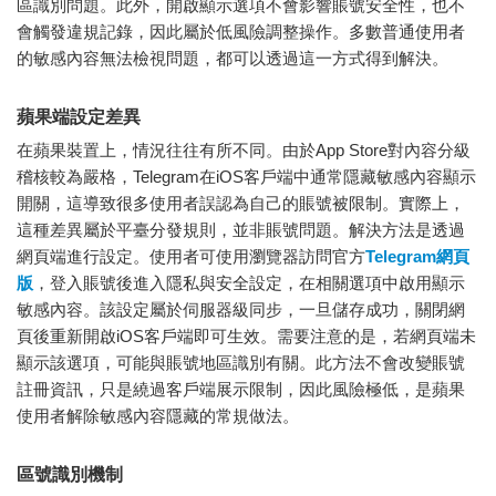
區識別問題。此外，開啟顯示選項不會影響賬號安全性，也不
會觸發違規記錄，因此屬於低風險調整操作。多數普通使用者
的敏感內容無法檢視問題，都可以透過這一方式得到解決。
蘋果端設定差異
在蘋果裝置上，情況往往有所不同。由於App Store對內容分級
稽核較為嚴格，Telegram在iOS客戶端中通常隱藏敏感內容顯示
開關，這導致很多使用者誤認為自己的賬號被限制。實際上，
這種差異屬於平臺分發規則，並非賬號問題。解決方法是透過
網頁端進行設定。使用者可使用瀏覽器訪問官方
Telegram網頁
版
，登入賬號後進入隱私與安全設定，在相關選項中啟用顯示
敏感內容。該設定屬於伺服器級同步，一旦儲存成功，關閉網
頁後重新開啟iOS客戶端即可生效。需要注意的是，若網頁端未
顯示該選項，可能與賬號地區識別有關。此方法不會改變賬號
註冊資訊，只是繞過客戶端展示限制，因此風險極低，是蘋果
使用者解除敏感內容隱藏的常規做法。
區號識別機制