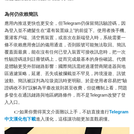
為何仍依賴簡訊
應用內推送更快也更安全，但Telegram仍保留簡訊驗證碼，因
為登入並不總髮生在“還有裝置線上”的前提下。使用者換手機、
重灌客戶端、清空舊裝置，或首次在新端登入時，系統需要一
條不依賴應用會話的備用通道，否則賬號可能無法取回。簡訊
覆蓋面最廣，能在沒有任何已登入裝置可接收訊息時，把一次
性驗證碼送到註冊號碼上，從而完成最基本的身份確認。代價
是體驗更受外部鏈路影響：國際簡訊需經過運營商閘道器與地
區過濾策略，延遲、丟失或被攔截並不罕見，跨境漫遊、訊號
波動、簡訊被誤判為垃圾資訊時更明顯。於是使用者容易把“驗
證碼收不到”誤解為平臺改規則甚至收費，但從機制上看，問題
多發生在通訊鏈路與地區網路條件，而不是Telegram改變了登
入入口。
👉如果你覺得英文介面難以上手，不妨直接進行
Telegram
中文漢化包下載
進入漢化，這樣讓功能更加直觀易懂。