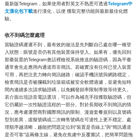
最新版Telegram，如果使用者對英文不熟悉可透過
Telegram中
文漢化包下載
進行漢化，以便 獲取完整功能與最新最佳化體
驗。
收不到碼怎麼處理
當驗證碼遲遲不到，最有效的做法是先判斷自己處在哪一種登
入狀態：賬號是否仍有其他裝置保持登入。如果有，優先回到
那臺裝置的Telegram會話裡檢視系統推送的驗證碼，因為平臺
通常會先走應用內通道而非簡訊。若確實沒有任何已登入裝置
可用，再把注意力轉向簡訊鏈路：確認手機訊號與網路穩定，
檢查簡訊是否被攔截到垃圾箱或被安全軟體過濾，並避免短時
間內連續多次請求驗證碼，以免觸發頻率限制導致等待更久。
若介面出現語音電話選項，可以作為補充手段獲取驗證碼，但
它仍屬於一次性驗證流程的一部分。對於長期收不到簡訊的情
況，應考慮運營商對國際簡訊的限制、漫遊套餐規則以及號碼
型別差異，虛擬號碼或二次轉售號碼在可達性上更不穩定。處
理順序越清晰，越能把問題定位到“裝置是否線上”與“簡訊通道
是否可靠”這兩條主線，避免在焦慮中反覆嘗試，把簡單問題拖