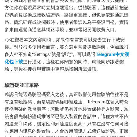
碼，系統才會建立新的會話與裝置記錄，同時推送登入提醒，
方便你在發現異常時立刻遠端退出。從體驗看，這種設計把記
密碼的負擔換成接收驗證碼，路徑更直接，但也更依賴通訊鏈
路。簡訊延遲或被攔截時，使用者常誤以為平臺設門檻。實情
多來自運營商通道與網路環境，並非電報另開收費入口。
👉在觀看本文內容同時，如果你有需要可以先去進行下載安
裝。對於很多使用者而言，英文選單常常導致誤解，例如說很
多人都不知道“Settings”就是“設定”。可以透過
Telegram中文漢
化包下載
進行漢化，這樣在你閱覽的同時、就能同步跟著體
驗，讓你在搜尋與實踐中更容易找到所需資訊。
驗證碼並非單路
確認只能透過驗證碼登入之後，真正影響使用體驗的往往不是
有沒有驗證碼，而是驗證碼從哪裡送達。Telegram在登入時會
遵循明確的派發順序：若賬號仍有其他裝置保持登入狀態，系
統會優先將驗證碼推送至已登入裝置的會話中，這種方式不依
賴運營商網路，穩定性和到達速度更高；只有在沒有任何可接
收應用內訊息的裝置時，才會改用簡訊方式傳送驗證碼。正因