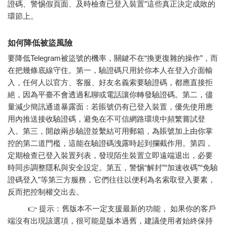
證碼、警惕假頁面、及時檢查已登入裝置”這些真正決定成敗的
環節上。
如何降低被盜風險
要降低Telegram被盜號的機率，關鍵不在“換更復雜的操作”，而
在把幾條底線守住。第一，驗證碼只用於你本人在登入介面輸
入，任何人以官方、客服、好友名義索要驗證碼，都應直接拒
絕，因為平臺不會透過私聊或電話讓你轉發驗證碼。第二，儘
量減少簡訊通道暴露面：若賬號仍有已登入裝置，優先使用應
用內推送接收驗證碼，避免在不可信網路環境中頻繁嘗試登
入。第三，開啟兩步驗證並繫結可用郵箱，為賬號加上由你掌
控的第二道門檻，這能在驗證碼洩露時起到攔截作用。第四，
定期檢查已登入裝置列表，發現陌生裝置立即遠端退出，必要
時同步調整隱私與安全設定。第五，警惕“解封”“加速收碼”“免驗
證碼登入”等第三方服務，它們往往以便利為名索取登入要素，
反而把控制權交出去。
👉 提示：舊版本不一定支援最新的功能， 如果你的客戶
端沒有出現該選項，很可能是版本過舊，建議使用者始終保持