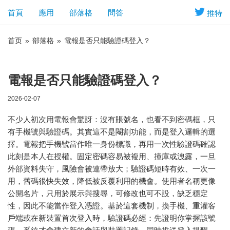
首頁
應用
部落格
問答
推特
首页
»
部落格
»
電報是否只能驗證碼登入？
電報是否只能驗證碼登入？
2026-02-07
不少人初次用電報會驚訝：沒有賬號名，也看不到密碼框，只
有手機號與驗證碼。其實這不是閹割功能，而是登入邏輯的選
擇。電報把手機號當作唯一身份標識，再用一次性驗證碼確認
此刻是本人在授權。固定密碼容易被複用、撞庫或洩露，一旦
外部資料失守，風險會被連帶放大；驗證碼短時有效、一次一
用，舊碼很快失效，降低被反覆利用的機會。使用者名稱更像
公開名片，只用於展示與搜尋，可修改也可不設，缺乏穩定
性，因此不能當作登入憑證。基於這套機制，換手機、重灌客
戶端或在新裝置首次登入時，驗證碼必經：先證明你掌握該號