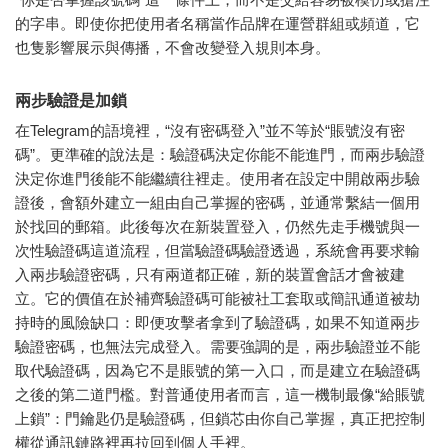
的字串。即使你把使用者名稱當作品牌在運營群組或頻道，它
也隻影響展示與傳播，不會改變登入規則本身。
兩步驗證是加鎖
在Telegram的語境裡，“沒有密碼登入”並不等於“賬號沒有密
碼”。更準確的說法是：驗證碼決定你能不能進門，而兩步驗證
決定你進門後能不能繼續往裡走。使用者在設定中開啟兩步驗
證後，會額外建立一組由自己掌握的密碼，並通常繫結一個用
於找回的郵箱。此後每次在新裝置登入，仍然先走手機號與一
次性驗證碼這道流程，但當驗證碼驗證透過，系統會再要求輸
入兩步驗證密碼，只有兩道都正確，新的裝置會話才會被建
立。它的價值在於補齊驗證碼可能被社工套取或簡訊通道被劫
持時的風險缺口：即便攻擊者拿到了驗證碼，如果不知道兩步
驗證密碼，也無法完成登入。需要強調的是，兩步驗證並不能
取代驗證碼，因為它不是賬號的第一入口，而是建立在驗證碼
之後的第二道門檻。對普通使用者而言，這一機制最像“給賬號
上鎖”：門鑰匙仍是驗證碼，但鎖芯由你自己掌握，真正把控制
權從通訊鏈路裡再拉回到個人手裡。