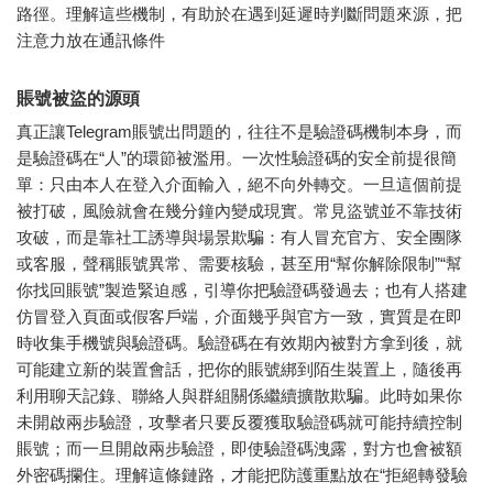
路徑。理解這些機制，有助於在遇到延遲時判斷問題來源，把
注意力放在通訊條件
賬號被盜的源頭
真正讓Telegram賬號出問題的，往往不是驗證碼機制本身，而
是驗證碼在“人”的環節被濫用。一次性驗證碼的安全前提很簡
單：只由本人在登入介面輸入，絕不向外轉交。一旦這個前提
被打破，風險就會在幾分鐘內變成現實。常見盜號並不靠技術
攻破，而是靠社工誘導與場景欺騙：有人冒充官方、安全團隊
或客服，聲稱賬號異常、需要核驗，甚至用“幫你解除限制”“幫
你找回賬號”製造緊迫感，引導你把驗證碼發過去；也有人搭建
仿冒登入頁面或假客戶端，介面幾乎與官方一致，實質是在即
時收集手機號與驗證碼。驗證碼在有效期內被對方拿到後，就
可能建立新的裝置會話，把你的賬號綁到陌生裝置上，隨後再
利用聊天記錄、聯絡人與群組關係繼續擴散欺騙。此時如果你
未開啟兩步驗證，攻擊者只要反覆獲取驗證碼就可能持續控制
賬號；而一旦開啟兩步驗證，即使驗證碼洩露，對方也會被額
外密碼攔住。理解這條鏈路，才能把防護重點放在“拒絕轉發驗