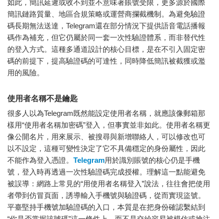
如此，簡訊延遲或收不到並不意味著賬號受限，更多源於國際
簡訊鏈路質量、地區合規策略或運營商攔截機制。為避免驗證
碼長期無法送達，Telegram還在部分情況下提供語音電話播報
碼作為補充，但它仍屬於同一套一次性驗證體系，而非替代性
的登入方式。這種多通道設計的核心目標，是在不引入固定密
碼的前提下，提高驗證碼的可達性，同時降低簡訊被截獲或濫
用的風險。
使用者名稱不是鑰匙
很多人以為Telegram既然能設定使用者名稱，就應該像郵箱那
樣用“使用者名稱加密碼”登入，但事實並非如此。使用者名稱更
像公開名片，用來展示、被搜尋與新增聯絡人，可以修改也可
以不設定，這種可變性決定了它不具備穩定的身份屬性，因此
不能作為登入憑證。
Telegram
用於識別賬號的核心仍是手機
號，登入時再透過一次性驗證碼完成授權。理解這一點能避免
被誤導：網路上常見的“用使用者名稱登入”說法，往往會把使用
者帶到仿冒頁面，誘導輸入手機號與驗證碼，從而實現盜號。
平臺堅持手機號加驗證碼的入口，本質是在把身份確認繫結到
“你是否掌握該號碼”這一條件上，而不是交給容易被模仿或搶注