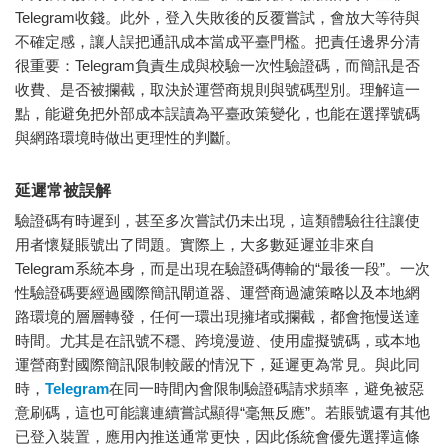
Telegram收錢。此外，登入失敗後的反覆嘗試，會放大等待與
不確定感，讓人誤把通訊成本當成平臺門檻。把責任邊界分清
很重要：Telegram負責生成與校驗一次性驗證碼，而簡訊是否
收費、是否被攔截，取決於運營商規則與號碼型別。理解這一
點，能避免把外部成本誤讀為平臺政策變化，也能在選擇號碼
與網路環境時做出更理性的判斷。
延遲常被誤解
驗證碼有時遲到，甚至多次嘗試仍未出現，這類體驗往往讓使
用者懷疑賬號出了問題。實際上，大多數延遲並非來自
Telegram系統本身，而是出現在驗證碼傳輸的“最後一段”。一次
性驗證碼要經過國際簡訊閘道器、運營商過濾策略以及本地網
路環境的層層轉發，任何一環出現擁堵或攔截，都會拖慢送達
時間。尤其是在訊號不穩、跨境漫遊、使用虛擬號碼，或本地
運營商對國際簡訊限制較嚴的情況下，延遲更為常見。與此同
時，
Telegram
在同一時間內會限制驗證碼請求頻率，避免被惡
意刷碼，這也可能讓連續嘗試顯得“毫無反應”。若賬號還有其他
已登入裝置，應用內推送通常更快，因此係統會優先選擇這條