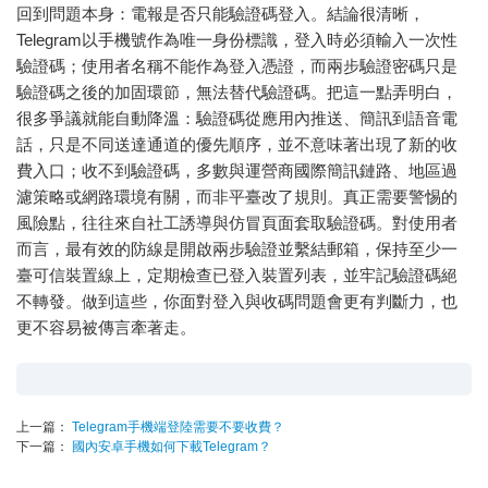
回到問題本身：電報是否只能驗證碼登入。結論很清晰，
Telegram以手機號作為唯一身份標識，登入時必須輸入一次性
驗證碼；使用者名稱不能作為登入憑證，而兩步驗證密碼只是
驗證碼之後的加固環節，無法替代驗證碼。把這一點弄明白，
很多爭議就能自動降溫：驗證碼從應用內推送、簡訊到語音電
話，只是不同送達通道的優先順序，並不意味著出現了新的收
費入口；收不到驗證碼，多數與運營商國際簡訊鏈路、地區過
濾策略或網路環境有關，而非平臺改了規則。真正需要警惕的
風險點，往往來自社工誘導與仿冒頁面套取驗證碼。對使用者
而言，最有效的防線是開啟兩步驗證並繫結郵箱，保持至少一
臺可信裝置線上，定期檢查已登入裝置列表，並牢記驗證碼絕
不轉發。做到這些，你面對登入與收碼問題會更有判斷力，也
更不容易被傳言牽著走。
上一篇：
Telegram手機端登陸需要不要收費？
下一篇：
國內安卓手機如何下載Telegram？