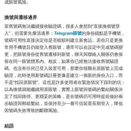
成賬號風險。
換號與遷移邊界
當舊號碼無法繼續接收驗證碼，很多人會想到“直接換個號登
入”，但需要先釐清邊界：
Telegram賬號
的身份錨點是手機號，
號碼可用性直接決定你是否能順利建立新會話。若你只是更換
常用手機號且仍能登入舊賬號，通常可以在設定中完成號碼變
更，把賬號身份從舊號遷移到新號，聊天與聯絡人關係仍會保
留在同一賬號體系內。相反，如果你已經無法接收舊號驗證
碼、也沒有任何已登入裝置可用，那麼你很難在原賬號上完成
驗證，此時使用新號碼註冊更像是建立一個新的身份入口，而
不是“找回原賬號”。這也是許多使用者在緊急情況下踩到的坑：
以為換號就能繼續用原賬號，實際上賬號與號碼的繫結關係決
定了找回路徑。更穩妥的策略，是在號碼仍可用時提前做好兩
步驗證與郵箱繫結，並保持至少一臺可信裝置長期登入，降低
因號碼失效導致的斷聯風險。
結語