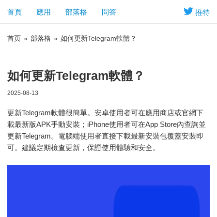
首頁
應用
部落格
問答
推特
首页
»
部落格
»
如何更新Telegram軟體？
如何更新Telegram軟體？
2025-08-13
更新Telegram軟體很簡單。安卓使用者可在應用商店或官網下
載最新版APK手動安裝；iPhone使用者可在App Store內查詢並
更新Telegram。電腦端使用者直接下載最新安裝包覆蓋安裝即
可。建議定期檢查更新，保證使用體驗和安全。