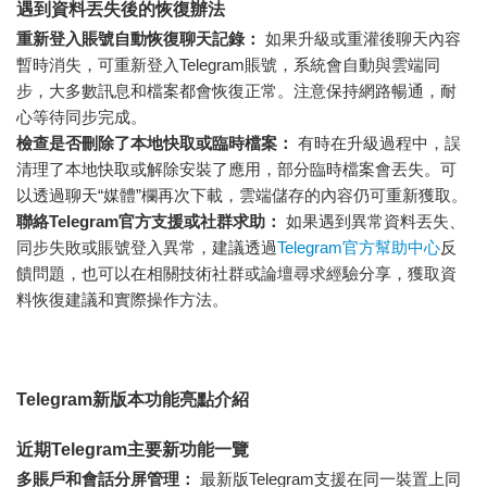
遇到資料丟失後的恢復辦法
重新登入賬號自動恢復聊天記錄：
如果升級或重灌後聊天內容
暫時消失，可重新登入Telegram賬號，系統會自動與雲端同
步，大多數訊息和檔案都會恢復正常。注意保持網路暢通，耐
心等待同步完成。
檢查是否刪除了本地快取或臨時檔案：
有時在升級過程中，誤
清理了本地快取或解除安裝了應用，部分臨時檔案會丟失。可
以透過聊天“媒體”欄再次下載，雲端儲存的內容仍可重新獲取。
聯絡Telegram官方支援或社群求助：
如果遇到異常資料丟失、
同步失敗或賬號登入異常，建議透過
Telegram官方幫助中心
反
饋問題，也可以在相關技術社群或論壇尋求經驗分享，獲取資
料恢復建議和實際操作方法。
Telegram新版本功能亮點介紹
近期Telegram主要新功能一覽
多賬戶和會話分屏管理：
最新版Telegram支援在同一裝置上同