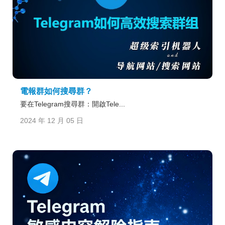
電報群如何搜尋群？
要在Telegram搜尋群：開啟Tele...
2024 年 12 月 05 日