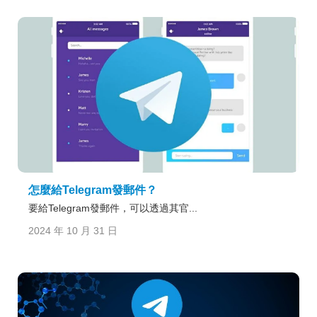
怎麼給Telegram發郵件？
要給Telegram發郵件，可以透過其官...
2024 年 10 月 31 日