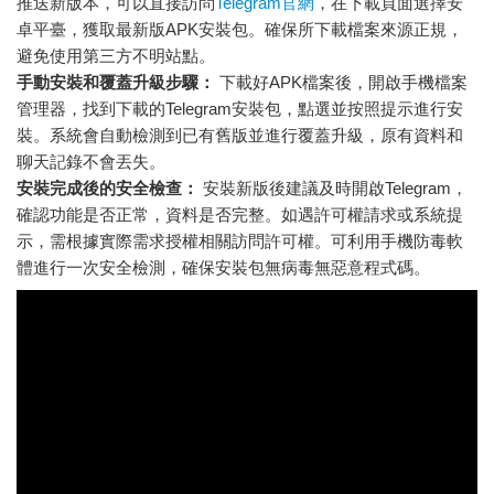
推送新版本，可以直接訪問
Telegram官網
，在下載頁面選擇安
卓平臺，獲取最新版APK安裝包。確保所下載檔案來源正規，
避免使用第三方不明站點。
手動安裝和覆蓋升級步驟：
下載好APK檔案後，開啟手機檔案
管理器，找到下載的Telegram安裝包，點選並按照提示進行安
裝。系統會自動檢測到已有舊版並進行覆蓋升級，原有資料和
聊天記錄不會丟失。
安裝完成後的安全檢查：
安裝新版後建議及時開啟Telegram，
確認功能是否正常，資料是否完整。如遇許可權請求或系統提
示，需根據實際需求授權相關訪問許可權。可利用手機防毒軟
體進行一次安全檢測，確保安裝包無病毒無惡意程式碼。