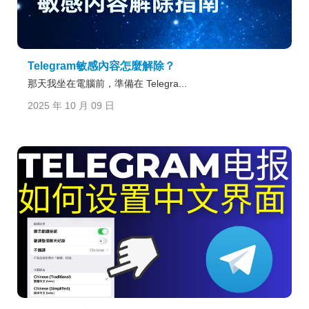
Telegram敏感內容怎麼解除？
那天我坐在電腦前，準備在 Telegra...
2025 年 10 月 09 日