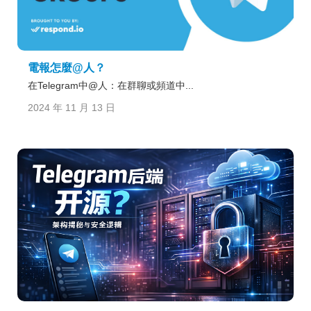
電報怎麼@人？
在Telegram中@人：在群聊或頻道中...
2024 年 11 月 13 日