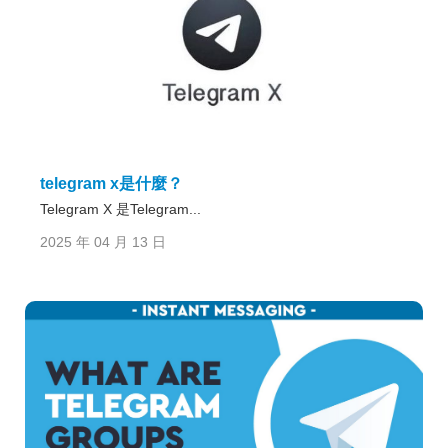
telegram x是什麼？
Telegram X 是Telegram...
2025 年 04 月 13 日