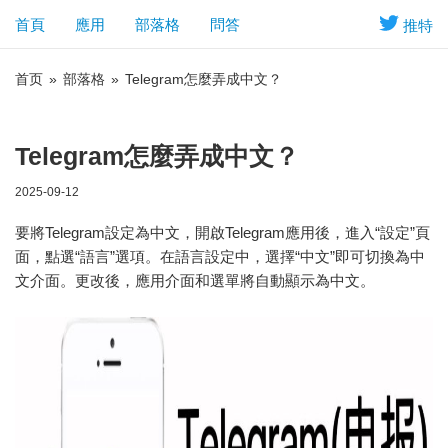
首頁
應用
部落格
問答
推特
首页
»
部落格
»
Telegram怎麼弄成中文？
Telegram怎麼弄成中文？
2025-09-12
要將Telegram設定為中文，開啟Telegram應用後，進入“設定”頁
面，點選“語言”選項。在語言設定中，選擇“中文”即可切換為中
文介面。更改後，應用介面和選單將自動顯示為中文。