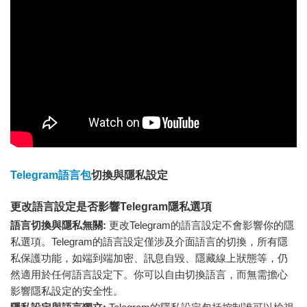
Telegram語言包
切換與隱私設定
更改語言設定是否影響Telegram隱私選項
語言切換與隱私無關:
更改Telegram的語言設定不會影響你的隱
私選項。Telegram的語言設定僅涉及介面語言的切換，所有隱
私保護功能，如端到端加密、訊息自毀、隱藏線上狀態等，仍
然適用於任何語言設定下。你可以自由切換語言，而無需擔心
影響隱私設定的安全性。