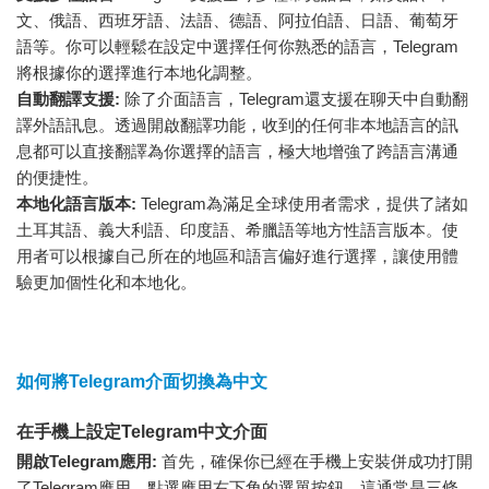
文、俄語、西班牙語、法語、德語、阿拉伯語、日語、葡萄牙
語等。你可以輕鬆在設定中選擇任何你熟悉的語言，Telegram
將根據你的選擇進行本地化調整。
自動翻譯支援:
除了介面語言，Telegram還支援在聊天中自動翻
譯外語訊息。透過開啟翻譯功能，收到的任何非本地語言的訊
息都可以直接翻譯為你選擇的語言，極大地增強了跨語言溝通
的便捷性。
本地化語言版本:
Telegram為滿足全球使用者需求，提供了諸如
土耳其語、義大利語、印度語、希臘語等地方性語言版本。使
用者可以根據自己所在的地區和語言偏好進行選擇，讓使用體
驗更加個性化和本地化。
如何將Telegram介面切換為中文
在手機上設定Telegram中文介面
開啟Telegram應用:
首先，確保你已經在手機上安裝併成功打開
了Telegram應用。點選應用右下角的選單按鈕，這通常是三條