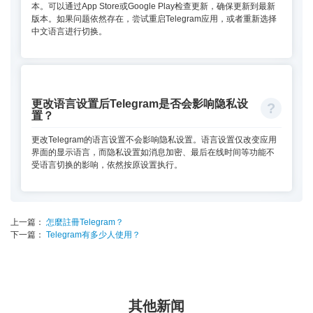
本。可以通过App Store或Google Play检查更新，确保更新到最新
版本。如果问题依然存在，尝试重启Telegram应用，或者重新选择
中文语言进行切换。
更改语言设置后Telegram是否会影响隐私设
置？
更改Telegram的语言设置不会影响隐私设置。语言设置仅改变应用
界面的显示语言，而隐私设置如消息加密、最后在线时间等功能不
受语言切换的影响，依然按原设置执行。
上一篇：
怎麼註冊Telegram？
下一篇：
Telegram有多少人使用？
其他新闻