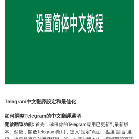
Telegram中文翻譯設定和最佳化
如何調整Telegram的中文翻譯選項
開啟翻譯功能:
首先，確保你的Telegram應用已更新到最新版
本。然後，開啟Telegram應用，進入“設定”頁面，點選“語言”選