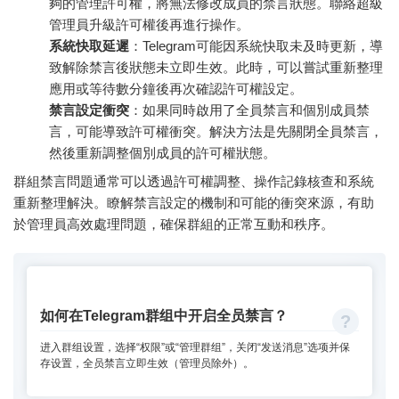
夠的管理許可權，將無法修改成員的禁言狀態。聯絡超級
管理員升級許可權後再進行操作。
系統快取延遲
：Telegram可能因系統快取未及時更新，導
致解除禁言後狀態未立即生效。此時，可以嘗試重新整理
應用或等待數分鐘後再次確認許可權設定。
禁言設定衝突
：如果同時啟用了全員禁言和個別成員禁
言，可能導致許可權衝突。解決方法是先關閉全員禁言，
然後重新調整個別成員的許可權狀態。
群組禁言問題通常可以透過許可權調整、操作記錄核查和系統
重新整理解決。瞭解禁言設定的機制和可能的衝突來源，有助
於管理員高效處理問題，確保群組的正常互動和秩序。
如何在Telegram群组中开启全员禁言？
进入群组设置，选择“权限”或“管理群组”，关闭“发送消息”选项并保
存设置，全员禁言立即生效（管理员除外）。