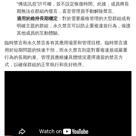
“傳送訊息”許可權，並不設定恢復時間。此後，成員將長
期無法在群組內發言，直至管理員手動解除禁言。
適用於維持長期穩定
：對於需要嚴格管理的大型群組或有
明確主題的群組，永久禁言可以防止重複違規行為，保護
其他成員的互動體驗。
臨時禁言和永久禁言各有其應用場景和管理目標。臨時禁言適
用於短期問題的快速干預，而永久禁言則是對重複違規或嚴重
行為的長期約束。管理員應根據具體情況選擇適當的禁言方
式，以確保群組的正常執行和良好秩序。