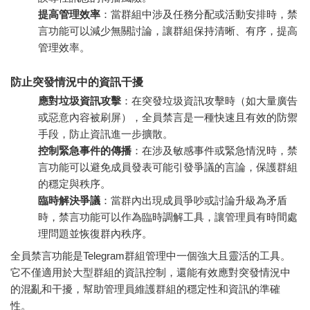
提高管理效率
：當群組中涉及任務分配或活動安排時，禁
言功能可以減少無關討論，讓群組保持清晰、有序，提高
管理效率。
防止突發情況中的資訊干擾
應對垃圾資訊攻擊
：在突發垃圾資訊攻擊時（如大量廣告
或惡意內容被刷屏），全員禁言是一種快速且有效的防禦
手段，防止資訊進一步擴散。
控制緊急事件的傳播
：在涉及敏感事件或緊急情況時，禁
言功能可以避免成員發表可能引發爭議的言論，保護群組
的穩定與秩序。
臨時解決爭議
：當群內出現成員爭吵或討論升級為矛盾
時，禁言功能可以作為臨時調解工具，讓管理員有時間處
理問題並恢復群內秩序。
全員禁言功能是Telegram群組管理中一個強大且靈活的工具。
它不僅適用於大型群組的資訊控制，還能有效應對突發情況中
的混亂和干擾，幫助管理員維護群組的穩定性和資訊的準確
性。