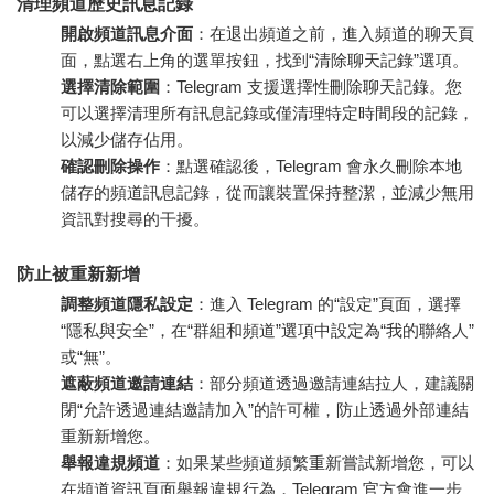
清理頻道歷史訊息記錄
開啟頻道訊息介面
：在退出頻道之前，進入頻道的聊天頁
面，點選右上角的選單按鈕，找到“清除聊天記錄”選項。
選擇清除範圍
：Telegram 支援選擇性刪除聊天記錄。您
可以選擇清理所有訊息記錄或僅清理特定時間段的記錄，
以減少儲存佔用。
確認刪除操作
：點選確認後，Telegram 會永久刪除本地
儲存的頻道訊息記錄，從而讓裝置保持整潔，並減少無用
資訊對搜尋的干擾。
防止被重新新增
調整頻道隱私設定
：進入 Telegram 的“設定”頁面，選擇
“隱私與安全”，在“群組和頻道”選項中設定為“我的聯絡人”
或“無”。
遮蔽頻道邀請連結
：部分頻道透過邀請連結拉人，建議關
閉“允許透過連結邀請加入”的許可權，防止透過外部連結
重新新增您。
舉報違規頻道
：如果某些頻道頻繁重新嘗試新增您，可以
在頻道資訊頁面舉報違規行為，Telegram 官方會進一步