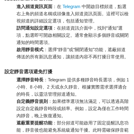
進入頻道資訊頁面
：在
Telegram
中開啟目標頻道，點選
右上角的頻道名稱或頭像進入頻道資訊頁面。這裡可以檢
視頻道的詳細設定選項，包括通知管理。
訪問通知設定選項
：在頻道資訊介面中，找到“通知”選
項，點選即可開啟相關設定。通常會顯示多個靜音或關閉
通知的時間選項。
啟用靜音模式
：選擇“靜音”或“關閉通知”功能，遮蔽頻道
傳送的所有新訊息通知，讓頻道內容不再打擾日常使用。
設定靜音選項避免打擾
選擇靜音時長
：Telegram 提供多種靜音時長選項，例如 1
小時、8 小時、2 天或永久靜音。根據實際需求選擇適合
的時長，以靈活管理頻道通知。
自定義靜音規則
：如果標準選項無法滿足，可以透過高階
設定自定義靜音時段或頻率。例如，設定為僅在工作時間
內靜音，晚上恢復通知。
遮蔽重要提醒功能
：部分頻道可能啟用了固定提醒訊息功
能，靜音後也能避免系統級通知干擾。此時需確保靜音範