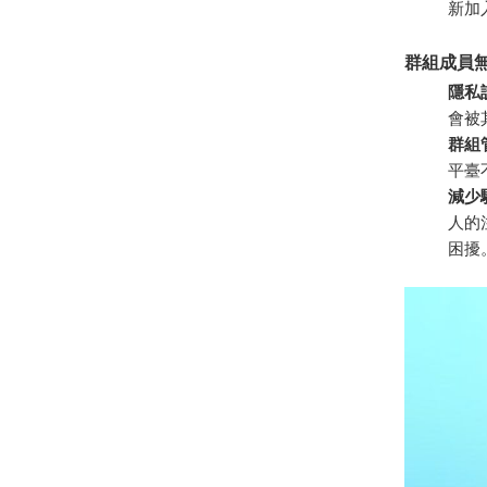
新加
群組成員
隱私
會被
群組
平臺
減少
人的
困擾