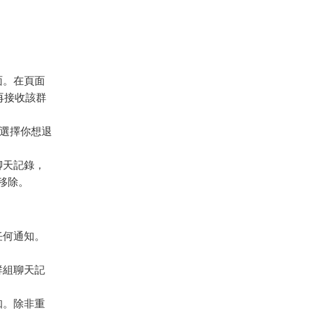
面。在頁面
再接收該群
表，選擇你想退
聊天記錄，
移除。
送任何通知。
群組聊天記
知。除非重