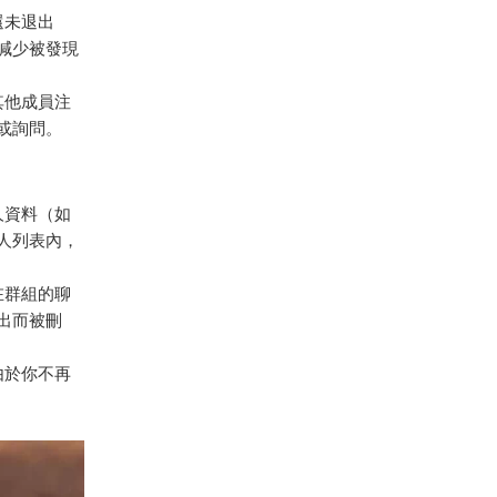
還未退出
減少被發現
其他成員注
或詢問。
人資料（如
人列表內，
在群組的聊
出而被刪
。由於你不再