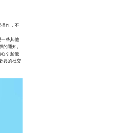
密操作，不
與一些其他
群的通知。
擔心引起他
必要的社交