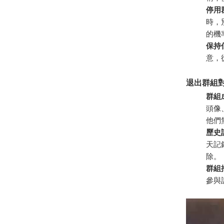
停用
時，
的機
保持
意，
退出群組
群組
頭像
他們
歷史
天記
除。
群組
參與