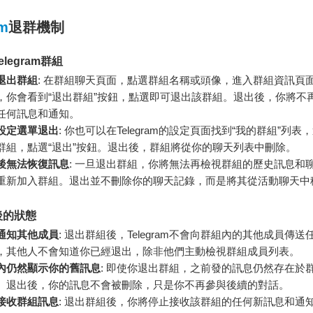
am
退群機制
legram群組
退出群組
: 在群組聊天頁面，點選群組名稱或頭像，進入群組資訊頁
，你會看到“退出群組”按鈕，點選即可退出該群組。退出後，你將不
任何訊息和通知。
設定選單退出
: 你也可以在Telegram的設定頁面找到“我的群組”列
群組，點選“退出”按鈕。退出後，群組將從你的聊天列表中刪除。
後無法恢復訊息
: 一旦退出群組，你將無法再檢視群組的歷史訊息和
重新加入群組。退出並不刪除你的聊天記錄，而是將其從活動聊天中
後的狀態
通知其他成員
: 退出群組後，Telegram不會向群組內的其他成員傳
，其他人不會知道你已經退出，除非他們主動檢視群組成員列表。
內仍然顯示你的舊訊息
: 即使你退出群組，之前發的訊息仍然存在於
。退出後，你的訊息不會被刪除，只是你不再參與後續的對話。
接收群組訊息
: 退出群組後，你將停止接收該群組的任何新訊息和通