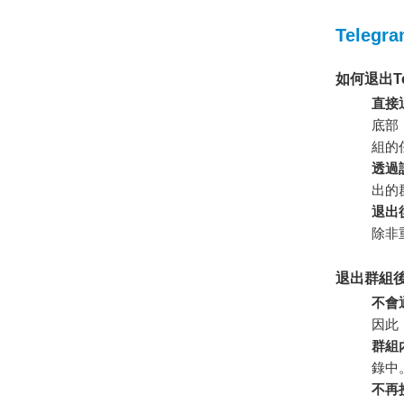
Telegr
如何退出Te
直接
底部
組的
透過
出的
退出
除非
退出群組
不會
因此
群組
錄中
不再