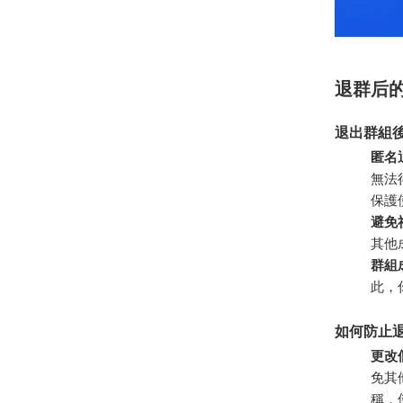
退群后
退出群組
匿名
無法
保護
避免
其他
群組
此，
如何防止
更改
免其
稱，