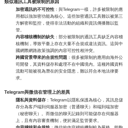
類似通訊工具被限制的原因
加密通訊的不可控性
：與Telegram一樣，許多被限制的應
用都以強加密功能為核心。這些加密通訊工具難以被第三
方解密和監控，使得非法活動的組織和資訊傳播難以監
管。
內容稽核機制的缺失
：部分被限制的通訊工具缺乏內容稽
核機制，導致平臺上存在大量不合規或違法資訊。這與中
國網際網路政策強調的內容可控性相沖突。
跨國背景帶來的合規性問題
：很多被限制的應用由海外公
司開發，其資料儲存和處理不在中國境內。這種跨國資料
流動可能被視為潛在的安全隱患，難以符合本地法律要
求。
Telegram與微信在管理上的差異
隱私與資料儲存
：Telegram以隱私保護為核心，其訊息儲
存分為客戶端到伺服器加密（普通聊天）和端到端加密
（秘密聊天）。而微信的聊天記錄則可能儲存在伺服器
上，且有內容審查機制，便於滿足監管要求。
內容稽核和合規性
：微信的內容稽核機制較為嚴格，能夠