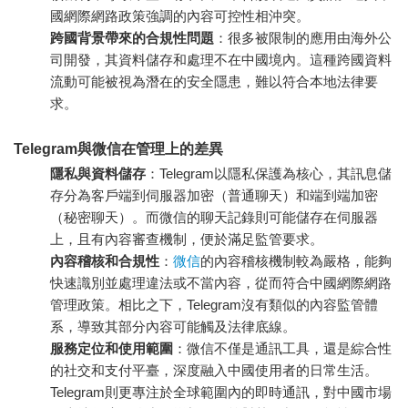
國網際網路政策強調的內容可控性相沖突。
跨國背景帶來的合規性問題
：很多被限制的應用由海外公
司開發，其資料儲存和處理不在中國境內。這種跨國資料
流動可能被視為潛在的安全隱患，難以符合本地法律要
求。
Telegram與微信在管理上的差異
隱私與資料儲存
：Telegram以隱私保護為核心，其訊息儲
存分為客戶端到伺服器加密（普通聊天）和端到端加密
（秘密聊天）。而微信的聊天記錄則可能儲存在伺服器
上，且有內容審查機制，便於滿足監管要求。
內容稽核和合規性
：
微信
的內容稽核機制較為嚴格，能夠
快速識別並處理違法或不當內容，從而符合中國網際網路
管理政策。相比之下，Telegram沒有類似的內容監管體
系，導致其部分內容可能觸及法律底線。
服務定位和使用範圍
：微信不僅是通訊工具，還是綜合性
的社交和支付平臺，深度融入中國使用者的日常生活。
Telegram則更專注於全球範圍內的即時通訊，對中國市場