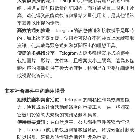
大規模廣播的能力
：Telegram允許使用者建立頻道和群
組，頻道支援無限數量的訂閱者，而群組成員上限也非常
高。這使得資訊能夠快速傳播給大量使用者，是其他通訊
平臺難以比擬的優勢。
高效的通知推送
：Telegram的訊息傳送和接收幾乎是即時
的，加上跨平臺支援，使用者可以在不同裝置上無縫獲取
資訊，使其成為緊急通知和新聞釋出的理想工具。
便捷的多媒體分享
：Telegram支援多種檔案格式的傳輸，
包括圖片、影片、文件等，且檔案大小上限高。這為多媒
體內容的傳播提供了極大的便利，特別是在需要詳細說明
或視覺化資訊時。
其在社會事件中的應用場景
組織抗議和集會活動
：Telegram的隱私性和高效傳播能
力，使其成為社會活動組織者的重要工具。在一些國家，
它被用於協調大規模的抗議活動和集會。
傳播重要資訊
：在自然災害、公共衛生事件等緊急情況
下，Telegram被用於快速傳播救援資訊、資源分配計劃或
防災指引。這種及時性對危機管理尤為重要。