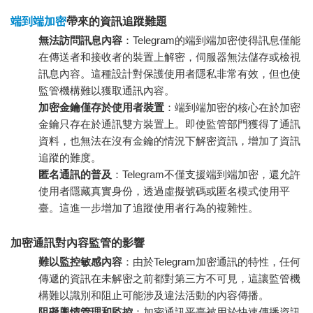
端到端加密
帶來的資訊追蹤難題
無法訪問訊息內容
：Telegram的端到端加密使得訊息僅能
在傳送者和接收者的裝置上解密，伺服器無法儲存或檢視
訊息內容。這種設計對保護使用者隱私非常有效，但也使
監管機構難以獲取通訊內容。
加密金鑰僅存於使用者裝置
：端到端加密的核心在於加密
金鑰只存在於通訊雙方裝置上。即使監管部門獲得了通訊
資料，也無法在沒有金鑰的情況下解密資訊，增加了資訊
追蹤的難度。
匿名通訊的普及
：Telegram不僅支援端到端加密，還允許
使用者隱藏真實身份，透過虛擬號碼或匿名模式使用平
臺。這進一步增加了追蹤使用者行為的複雜性。
加密通訊對內容監管的影響
難以監控敏感內容
：由於Telegram加密通訊的特性，任何
傳遞的資訊在未解密之前都對第三方不可見，這讓監管機
構難以識別和阻止可能涉及違法活動的內容傳播。
阻礙輿情管理和監控
：加密通訊平臺被用於快速傳播資訊