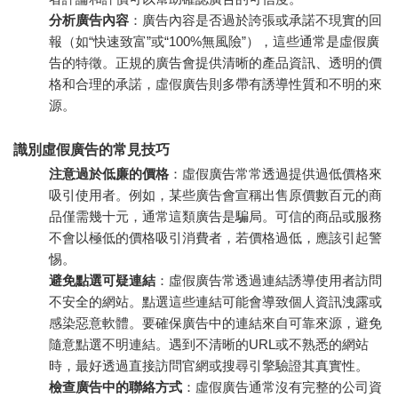
分析廣告內容
：廣告內容是否過於誇張或承諾不現實的回
報（如“快速致富”或“100%無風險”），這些通常是虛假廣
告的特徵。正規的廣告會提供清晰的產品資訊、透明的價
格和合理的承諾，虛假廣告則多帶有誘導性質和不明的來
源。
識別虛假廣告的常見技巧
注意過於低廉的價格
：虛假廣告常常透過提供過低價格來
吸引使用者。例如，某些廣告會宣稱出售原價數百元的商
品僅需幾十元，通常這類廣告是騙局。可信的商品或服務
不會以極低的價格吸引消費者，若價格過低，應該引起警
惕。
避免點選可疑連結
：虛假廣告常透過連結誘導使用者訪問
不安全的網站。點選這些連結可能會導致個人資訊洩露或
感染惡意軟體。要確保廣告中的連結來自可靠來源，避免
隨意點選不明連結。遇到不清晰的URL或不熟悉的網站
時，最好透過直接訪問官網或搜尋引擎驗證其真實性。
檢查廣告中的聯絡方式
：虛假廣告通常沒有完整的公司資