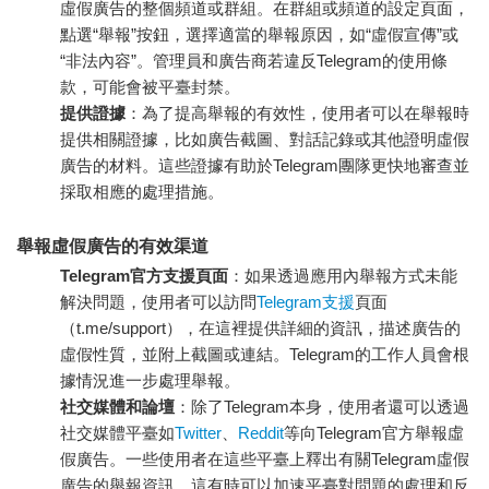
虛假廣告的整個頻道或群組。在群組或頻道的設定頁面，
點選“舉報”按鈕，選擇適當的舉報原因，如“虛假宣傳”或
“非法內容”。管理員和廣告商若違反Telegram的使用條
款，可能會被平臺封禁。
提供證據
：為了提高舉報的有效性，使用者可以在舉報時
提供相關證據，比如廣告截圖、對話記錄或其他證明虛假
廣告的材料。這些證據有助於Telegram團隊更快地審查並
採取相應的處理措施。
舉報虛假廣告的有效渠道
Telegram官方支援頁面
：如果透過應用內舉報方式未能
解決問題，使用者可以訪問
Telegram支援
頁面
（t.me/support），在這裡提供詳細的資訊，描述廣告的
虛假性質，並附上截圖或連結。Telegram的工作人員會根
據情況進一步處理舉報。
社交媒體和論壇
：除了Telegram本身，使用者還可以透過
社交媒體平臺如
Twitter
、
Reddit
等向Telegram官方舉報虛
假廣告。一些使用者在這些平臺上釋出有關Telegram虛假
廣告的舉報資訊，這有時可以加速平臺對問題的處理和反