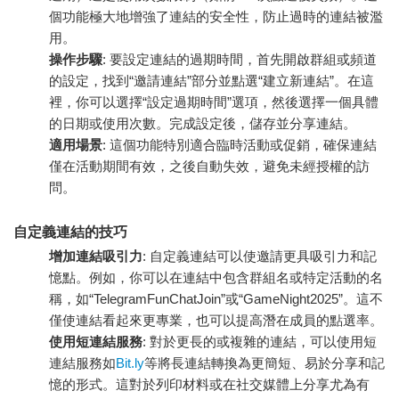
個功能極大地增強了連結的安全性，防止過時的連結被濫
用。
操作步驟
: 要設定連結的過期時間，首先開啟群組或頻道
的設定，找到“邀請連結”部分並點選“建立新連結”。在這
裡，你可以選擇“設定過期時間”選項，然後選擇一個具體
的日期或使用次數。完成設定後，儲存並分享連結。
適用場景
: 這個功能特別適合臨時活動或促銷，確保連結
僅在活動期間有效，之後自動失效，避免未經授權的訪
問。
自定義連結的技巧
增加連結吸引力
: 自定義連結可以使邀請更具吸引力和記
憶點。例如，你可以在連結中包含群組名或特定活動的名
稱，如“TelegramFunChatJoin”或“GameNight2025”。這不
僅使連結看起來更專業，也可以提高潛在成員的點選率。
使用短連結服務
: 對於更長的或複雜的連結，可以使用短
連結服務如
Bit.ly
等將長連結轉換為更簡短、易於分享和記
憶的形式。這對於列印材料或在社交媒體上分享尤為有