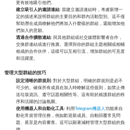
更有效地吸引他們。
建立吸引人的邀請連結
: 當建立邀請連結時，考慮新增一
定的描述來說明群組的主要目的和群內活動型別。這不僅
幫助潛在成員瞭解他們將加入什麼樣的群組，還能增加他
們加入的意願。
透過合作擴散連結
: 與其他群組或社交媒體影響者合作，
交換群連結或進行推廣。選擇與你的群組主題相關或相輔
相成的合作伙伴，這樣可以互相引流，增加群組的可見度
和活躍度。
管理大型群組的技巧
設定清晰的群規則
: 對於大型群組，明確的群規則是必不
可少的。確保所有成員在加入時瞭解這些規則，如禁止傳
送垃圾資訊、遵守話題相關性等。這有助於維護群組的秩
序和活躍的討論氛圍。
使用機器人和自動化工具
: 利用
Telegram機器人
功能來自
動化常規管理任務，例如歡迎新成員、自動回覆常見問
題、甚至是內容審查。這可以顯著減輕管理大型群組的負
擔。