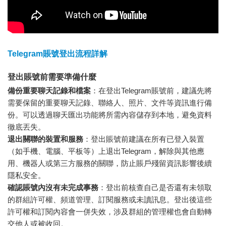
Telegram賬號登出流程詳解
登出賬號前需要準備什麼
備份重要聊天記錄和檔案
：在登出Telegram賬號前，建議先將
需要保留的重要聊天記錄、聯絡人、照片、文件等資訊進行備
份。可以透過聊天匯出功能將所需內容儲存到本地，避免資料
徹底丟失。
退出關聯的裝置和服務
：登出賬號前建議在所有已登入裝置
（如手機、電腦、平板等）上退出Telegram，解除與其他應
用、機器人或第三方服務的關聯，防止賬戶殘留資訊影響後續
隱私安全。
確認賬號內沒有未完成事務
：登出前核查自己是否還有未領取
的群組許可權、頻道管理、訂閱服務或未讀訊息。登出後這些
許可權和訂閱內容會一併失效，涉及群組的管理權也會自動轉
交他人或被收回。