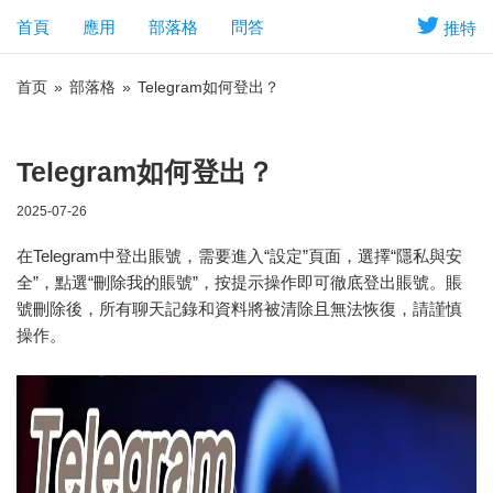
首頁
應用
部落格
問答
推特
首页
»
部落格
»
Telegram如何登出？
Telegram如何登出？
2025-07-26
在Telegram中登出賬號，需要進入“設定”頁面，選擇“隱私與安
全”，點選“刪除我的賬號”，按提示操作即可徹底登出賬號。賬
號刪除後，所有聊天記錄和資料將被清除且無法恢復，請謹慎
操作。