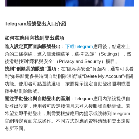
Telegram賬號登出入口介紹
如何在應用內找到登出選項
進入設定頁面查詢賬號登出
：
下載Telegram
應用後，點選左上
角的三條橫線，進入側邊欄選單，選擇“設定”（Settings），然
後滑動找到“隱私與安全”（Privacy and Security）欄目。
找到“刪除我的賬號”選項
：在“隱私與安全”頁面內，通常可以看
到“如果離開多長時間自動刪除賬號”或“Delete My Account”相關
功能。使用者可點選該選項，按照提示設定自動登出週期或選
擇手動刪除賬號。
關注手動登出與自動登出的區別
：Telegram應用內預設提供自
動登出設定，使用者可設定幾個月未登入後賬號自動銷燬。若
希望立即手動登出，則需要根據應用內提示或跳轉到Telegram
官網特定頁面完成操作。不同方式對應的資料清除和登出速度
有所不同。